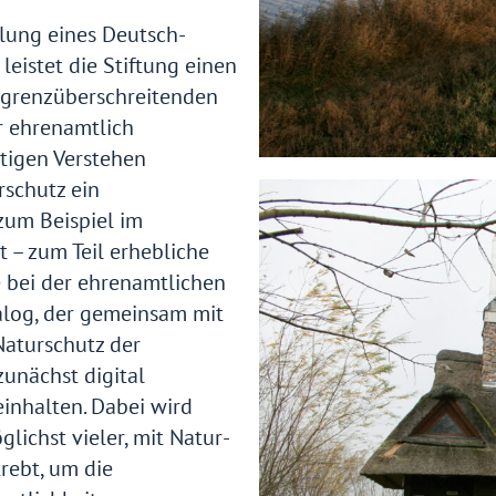
lung eines Deutsch-
eistet die Stiftung einen
i grenzüberschreitenden
r ehrenamtlich
itigen Verstehen
rschutz ein
zum Beispiel im
– zum Teil erhebliche
e bei der ehrenamtlichen
alog, der gemeinsam mit
Naturschutz der
unächst digital
inhalten. Dabei wird
lichst vieler, mit Natur-
rebt, um die