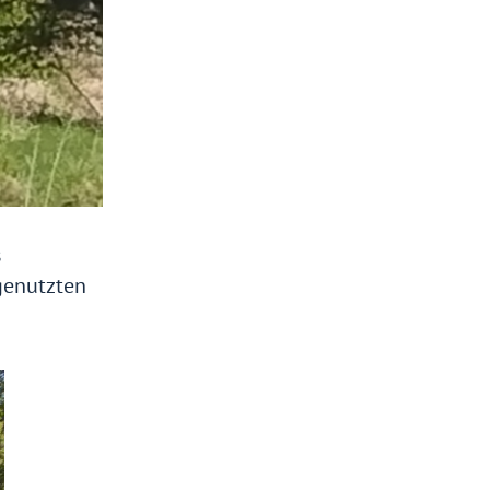
s
 genutzten