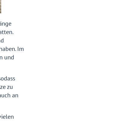
Hänge
tten.
nd
haben. Im
en und
sodass
ze zu
auch an
vielen